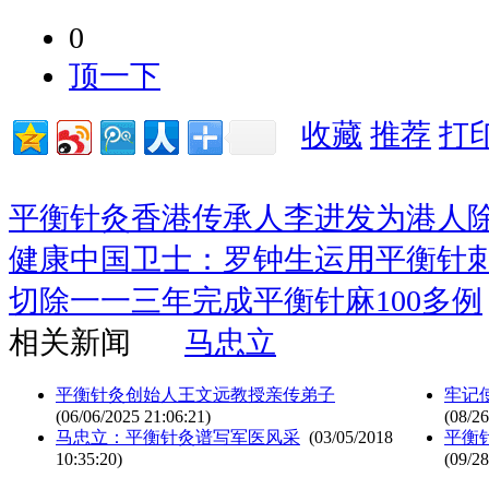
0
顶一下
收藏
推荐
打
平衡针灸香港传承人李进发为港人
健康中国卫士：罗钟生运用平衡针
切除一一三年完成平衡针麻100多例
相关新闻
马忠立
平衡针灸创始人王文远教授亲传弟子
牢记
(06/06/2025 21:06:21)
(08/26
马忠立：平衡针灸谱写军医风采
(03/05/2018
平衡
10:35:20)
(09/28