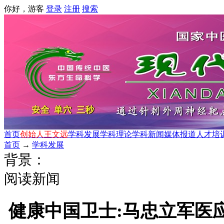
你好，游客
登录
注册
搜索
首页
创始人王文远
学科发展
学科理论
学科新闻
媒体报道
人才培
首页
→
学科发展
背景：
阅读新闻
健康中国卫士:马忠立军医