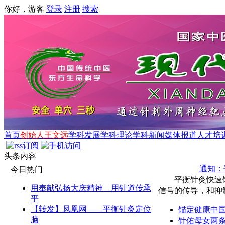
你好，游客
登录
注册
搜索
首页
创始人王文远
学科发展
学科理论
学科新闻
媒体报道
人才培
头条内容
通知：
今日热门
平衡针灸快速镇
用奉献弘扬大庆精神 用针道传承
信号的传导，和抑制
平
【转发】凤凰网——平衡针灸定位
锚定健康中国
脑
针佑母女两条