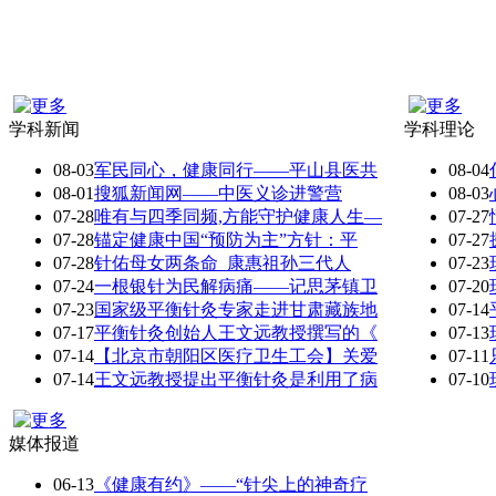
学科新闻
学科理论
08-03
军民同心，健康同行——平山县医共
08-04
08-01
搜狐新闻网——中医义诊进警营
08-03
07-28
唯有与四季同频,方能守护健康人生—
07-27
07-28
锚定健康中国“预防为主”方针：平
07-27
07-28
针佑母女两条命 康惠祖孙三代人
07-23
07-24
一根银针为民解病痛——记思茅镇卫
07-20
07-23
国家级平衡针灸专家走进甘肃藏族地
07-14
07-17
平衡针灸创始人王文远教授撰写的《
07-13
07-14
【北京市朝阳区医疗卫生工会】关爱
07-11
07-14
王文远教授提出平衡针灸是利用了病
07-10
媒体报道
06-13
《健康有约》——“针尖上的神奇疗