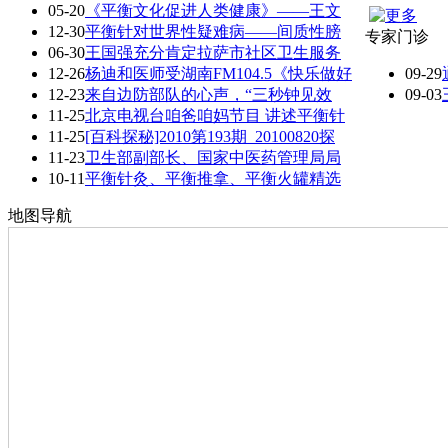
05-20
《平衡文化促进人类健康》——王文
12-30
平衡针对世界性疑难病——间质性膀
专家门诊
06-30
王国强充分肯定拉萨市社区卫生服务
12-26
杨迪和医师受湖南FM104.5《快乐做好
09-29
12-23
来自边防部队的心声，“三秒钟见效
09-03
11-25
北京电视台咱爸咱妈节目 讲述平衡针
11-25
[百科探秘]2010第193期_20100820探
11-23
卫生部副部长、国家中医药管理局局
10-11
平衡针灸、平衡推拿、平衡火罐精选
地图导航