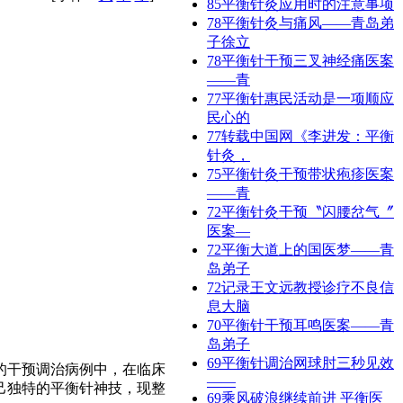
85
平衡针灸应用时的注意事项
78
平衡针灸与痛风——青岛弟
子徐立
78
平衡针干预三叉神经痛医案
——青
77
平衡针惠民活动是一项顺应
民心的
77
转载中国网《李进发：平衡
针灸，
75
平衡针灸干预带状疱疹医案
——青
72
平衡针灸干预〝闪腰岔气〞
医案—
72
平衡大道上的国医梦——青
岛弟子
72
记录王文远教授诊疗不良信
息大脑
70
平衡针干预耳鸣医案——青
岛弟子
69
平衡针调治网球肘三秒见效
的干预调治病例中，在临床
——​
己独特的平衡针神技，现整
69
乘风破浪继续前进 平衡医