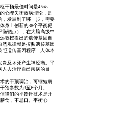
枢干预最佳时间是45‰
出的心理失衡致病理论，是
的，发展到了哪一步，需要
体身上创新的38个平衡靶
平衡靶点），在大脑高级中
文远教授提出的遗传基因自
自然规律就是按照遗传基因
按照遗传基因程序，人体本
发炎及坏死产生神经痛。平
病人去治疗自己疾病的目
技术的干预调治，可缩短病
干预参数为3至6个月。
相信咱们的平衡针技术是开
理膳食，不忌口。平衡心