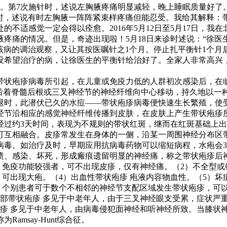
第7次施针时，述说左胸腋疼痛明显减轻，晚上睡眠质量好了。
针时，述说有时左胸腋一阵阵紧束样疼痛但能忍受。我给其解释：
不适感觉一定会得以痊愈。2016年5月12日至5月17日，我
疼痛的情况。但是，奇迹出现啦！5月18日来诊时述说：“徐医
该病的调治观察，又让其按医嘱针之1个月。停止扎平衡针1个月
没希望治疗的病，让徐医生的平衡针给治好了。全家人非常高兴
—带状疱疹病毒所引起，在儿童或免疫力低的人群初次感染后，在
，沿着脊髓后根或三叉神经节的神经纤维向中心移动，持久地以一
退时，此潜伏已久的水痘——带状疱疹病毒便快速生长繁殖，使
经节沿相应的感觉神经纤维传播到皮肤，在皮肤上产生带状疱疹
经过约3天时间，表现为不规则的带状红斑，继而在红斑基础上
可互相融合。皮疹常发生在身体的一侧，沿某一周围神经分布区
毒。如治疗及时，早期应用抗病毒药物可以缩短病程，水疱会3
溃、感染、坏死，形成瘢痕遗留明显的神经痛，称之带状疱疹后
 免疫功能较强者，可不出现皮疹，仅有神经痛。（2）不全型或
可出现大疱。（4）出血性带状疱疹 疱液内容物血性。（5）坏
 个别患者可于数个不相邻的神经节支配区域发生带状疱疹，可
部带状疱疹 多见于中老年人，由于三叉神经眼支受累，症状严
疹 多见于中老年人，由病毒侵犯面神经和听神经所致。当膝状神
msay-Hunt综合征。