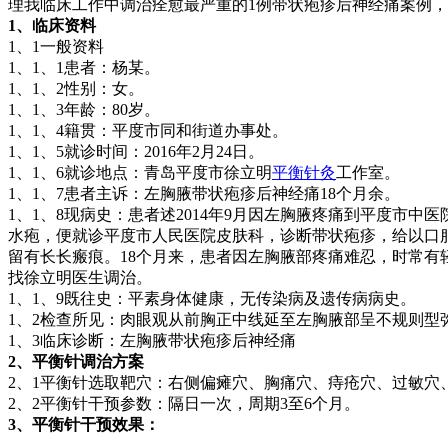
理我临床工作中调治痊愈最严重的1例带状疱疹后神经痛案例
1、临床资料
1、1一般资料
1、1、1患者：杨某。
1、1、2性别：女。
1、1、3年龄：80岁。
1、1、4籍贯：平度市同和街道办事处。
1、1、5就诊时间：2016年2月24日。
1、1、6就诊地点：青岛平度市徐立明
平衡针灸
工作室。
1、1、7患者主诉：左胸腋带状疱疹后神经痛18个月余。
1、1、8现病史：患者述2014年9月因左胸腋疼痛到平度市中
水疱，便就诊平度市人民医院皮肤科，诊断带状疱疹，给以口
留有长长瘢痕。18个月来，患者因左胸腋部疼痛难忍，时常
找徐立明医生调治。
1、1、9既往史：平素身体健康，无传染病及遗传病病史。
1、2检查所见：肉眼观从前胸正中线延至左胸腋部呈不规则型
1、3临床诊断：左胸腋带状疱疹后神经痛
2、平衡针调治方案
2、1平衡针选取靶穴：右侧偏瘫穴、胸痛穴、痔疮穴、过敏穴
2、2平衡针干预参数：隔日一次，周期3至6个月。
3、平衡针干预效果：