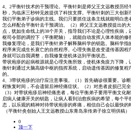
4、2平衡针技术的干预理论。平衡针刺是师父王文远教授历经
秒，为临床三秒钟见效提供了科技支撑。平衡针刺的三大创新
我们平衡弟子诊病的主线。我们只要抓住这条主线就能明白患
怎么样配合平衡针去干预调治。（2）师父王文远教授提出的大
点，犹如生命线上的38个开关，指导我们不论是心理性疾病
枢司令部的调控下（平衡靶轴），就能自动发挥人体本能的修
我修复理论，是我们平衡针弟子解释脑科学的钥匙。脑科学指
程序来完成生长衰亡的自然程序。心理失衡是改变遗传基因程
身就可以自我调整，自我修复使机体达到平衡状态。
带状疱疹的起病根源就是心理失衡所致，使机体免疫力下降，
衡针刺通过大脑高级中枢的指挥系统，启动遗传基因的修复程
的。
4、3带状疱疹的治疗应注意事项。（1）首先确诊很重要。诊
程恢复时间，不会遗留后神经痛症状。（2）对患者皮损已完全
（3）对带状疱疹后神经痛患者，每位平衡弟子要用平衡文化
启病人健康开关的钥匙，让病人看到治愈疾病的希望，每个平
态，以乐观的精神对待带状疱疹的疼痛，相信自己会以最快的
（平衡针灸创始人王文远教授山东青岛亲传弟子徐立明供稿）
0
顶一下