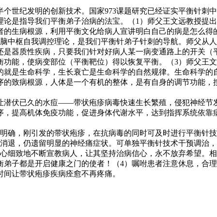
半个世纪发明的创新技术。国家973课题研究已经证实平衡针刺中
理论是指导我们平衡弟子治病的法宝。（1）师父王文远教授提
者的生病根源，利用平衡文化给病人宣讲明白自己的病是怎么得
脑中枢自我调控理论，是我们平衡针弟子针刺的导航。师父从人
，还是器质性疾病，只要我们针对好病人某一病变通路上的开关（
衡功能，使病变部位（平衡靶位）得以恢复平衡。（3）师父王
的就是生命科学，生长衰亡是生命科学的自然规律。生命科学的
序的致病根源，人体是一个有机的整体，是有自身的调节功能，
让潜伏已久的水痘——带状疱疹病毒快速生长繁殖，侵犯神经节
序，提高机体免疫功能，促进身体代谢水平，达到指挥系统依靠
断明确，刚引发的带状疱疹，在抗病毒的同时可及时进行平衡针
消退，仍遗留明显的神经痛症状。可单独平衡针技术干预调治，
耐心细致地不断宣教病人，让其坚持治病信心，永不放弃希望。
衡弟子都是开启健康之门的使者！（4）嘱咐患者注意休息，合
时间让带状疱疹疾病痊愈不再疼痛。