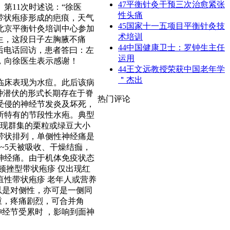
47
平衡针灸干预三次治愈紧张
第11次时述说：“徐医
性头痛
带状疱疹形成的疤痕，天气
45
国家十一五项目平衡针灸技
在北京平衡针灸培训中心参加
术培训
生，这段日子左胸腋不痛
44
​中国健康卫士：罗钟生主任
后电话回访，患者答曰：左
运用
，向徐医生表示感谢！
44
王文远教授荣获中国老年学
＂杰出
临床表现为水痘。此后该病
种潜伏的形式长期存在于脊
热门评论
受侵的神经节发炎及坏死，
所特有的节段性水疱。典型
出现群集的栗粒或绿豆大小
带状排列，单侧性神经痛是
~5天被吸收、干燥结痂，
神经痛。由于机体免疫状态
顿挫型带状疱疹 仅出现红
疽性带状疱疹 老年人或营养
以是对侧性，亦可是一侧同
重，疼痛剧烈，可合并角
经节受累时 ，影响到面神