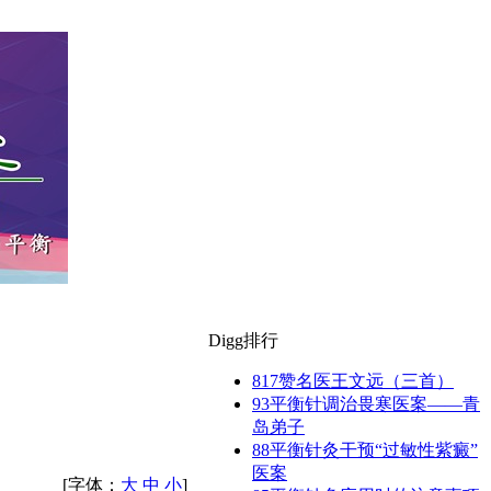
Digg排行
817
赞名医王文远（三首）
93
平衡针调治畏寒医案——青
岛弟子
88
平衡针灸干预“过敏性紫癜”
医案
[字体：
大
中
小
]