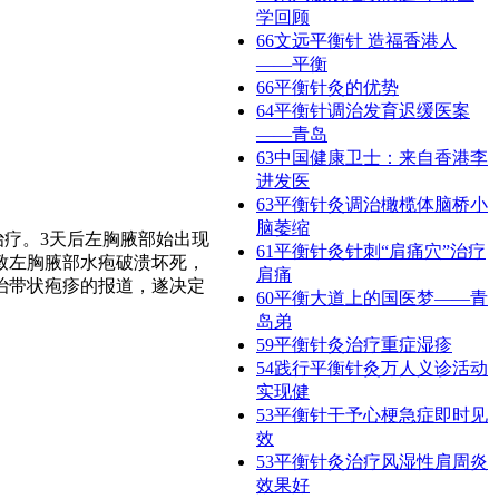
学回顾
66
文远平衡针 造福香港人
——平衡
66
平衡针灸的优势
64
平衡针调治发育迟缓医案
——青岛
63
中国健康卫士：来自香港李
进发医
63
平衡针灸调治橄榄体脑桥小
脑萎缩
治疗。3天后左胸腋部始出现
61
平衡针灸针刺“肩痛穴”治疗
致左胸腋部水疱破溃坏死，
肩痛
治带状疱疹的报道，遂决定
60
平衡大道上的国医梦——​青
岛弟
59
平衡针灸治疗重症湿疹
54
践行平衡针灸万人义诊活动
实现健
53
平衡针干予心梗急症即时见
效
53
平衡针灸治疗风湿性肩周炎
效果好