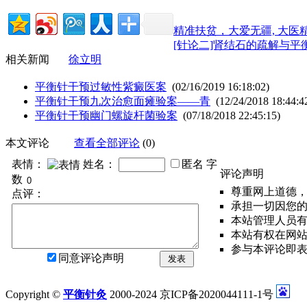
精准扶贫，大爱无疆, 大医精
[针论二]肾结石的疏解与平
相关新闻
徐立明
平衡针干预过敏性紫癜医案
(02/16/2019 16:18:02)
平衡针干预九次治愈面瘫验案——青
(12/24/2018 18:44:4
平衡针干预幽门螺旋杆菌验案
(07/18/2018 22:45:15)
本文评论
查看全部评论
(0)
表情：
姓名：
匿名
字
评论声明
数
尊重网上道德
点评：
承担一切因您
本站管理人员
本站有权在网
参与本评论即
同意评论声明
发表
Copyright ©
平衡针灸
2000-2024 京ICP备2020044111-1号