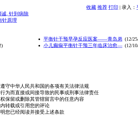
收藏
推荐
打印
| 录入：
诚, 针到病除
衡针原理
平衡针干预早孕反应医案——青岛弟
(12/25
2)
小儿癫痫平衡针干预三年临床治愈—
(12/10
，遵守中华人民共和国的各项有关法律法规
的行为而直接或间接导致的民事或刑事法律责任
有权保留或删除其管辖留言中的任意内容
站内转载或引用您的评论
表明您已经阅读并接受上述条款