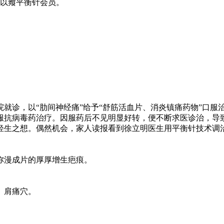
，以飨平衡针会员。
医院就诊，以“肋间神经痛”给予“舒筋活血片、消炎镇痛药物”口服
服抗病毒药治疗。因服药后不见明显好转，便不断求医诊治，导
有轻生之想。偶然机会，家人读报看到徐立明医生用平衡针技术调
弥漫成片的厚厚增生疤痕。
、肩痛穴。