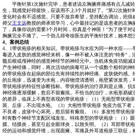
平衡针第1次施针完毕，患者述说左胸腋疼痛感有点儿减轻。
生，我感觉好得挺快，应该用不上3个月就好了。”第22次施
变化时会有不适感觉。只要不放弃希望，坚持配合调治，疤痕处的
师父
王文远
教授的师承班学习，心中最挂记的是该患者的左胸腋
了，真像你说的需要3个月时间，你真是个神医！”为了便于对
胸腋完全不痛了。一个劲儿得夸徐医生的平衡针技术，她本想
4、案例总结
4、1带状疱疹的相关知识。带状疱疹与水痘为同一种水痘—
毒进入皮肤的感觉神经末梢，像一种不被人体注意的“特务”
髓后根或颅神经的感觉神经节的神经元中。当机体免疫功能减
产生神经痛，同时，再次活动的病毒可从一个或数个相邻的神
的带状疱疹在起病的部位先有持续性的神经痛、皮肤烧灼感。
的丘疱疹，迅速变为水疱，内容物澄清透明，疱壁紧张发亮，
带状疱疹的特征性诊断指标。带状疱疹的治疗原则是止痛、抗病
神经痛逐渐缓解，愈后不留瘢痕。不恰当的治疗，水疱形易破
的差异，临床上不典型表现的带状疱疹：（1）无疱型带状疱疹
斑、丘疹，不出现水疱。（3）大疱性带状疱疹 免疫力低下者，
不良者，皮疹中心坏死，愈后留有瘢痕。（6）多发性带状疱疹
时有数个神经节支配区域发生。特殊类型的带状疱疹：（1）眼
膜、结膜炎，甚至引起全眼球炎，以致失明。（2）耳部带状疱
经的运动和感觉纤维，出现面瘫、耳痛及外耳道疱疹三联征，称为Ra