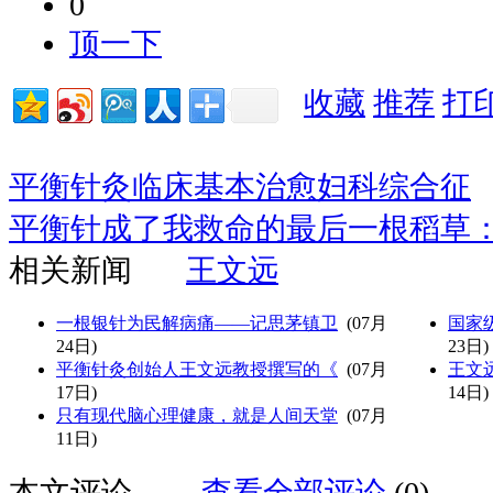
0
顶一下
收藏
推荐
打
平衡针灸临床基本治愈妇科综合征
平衡针成了我救命的最后一根稻草
相关新闻
王文远
一根银针为民解病痛——记思茅镇卫
(07月
国家
24日)
23日)
平衡针灸创始人王文远教授撰写的《
(07月
王文
17日)
14日)
只有现代脑心理健康，就是人间天堂
(07月
11日)
本文评论
查看全部评论
(0)