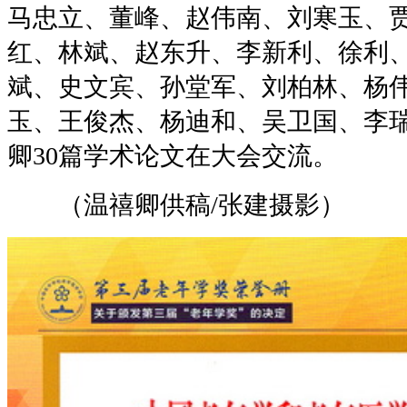
马忠立、董峰、赵伟南、刘寒玉、
红、林斌、赵东升、李新利、徐利
斌、史文宾、孙堂军、刘柏林、杨
玉、王俊杰、杨迪和、吴卫国、李
卿30篇学术论文在大会交流。
（温禧卿供稿/张建摄影）