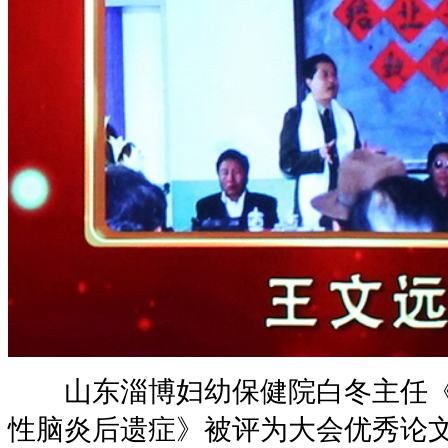
山东淄博妇幼保健院白冬主任《
性脑炎后遗症》被评为大会优秀论