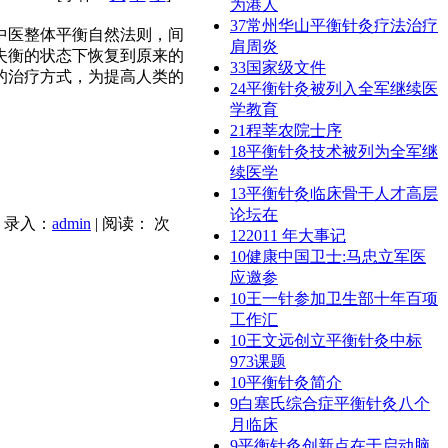
为港人
37
常州华山平衡针灸疗法治疗
中医整体平衡自然法则，间
肩周炎
失衡的状态下恢复到原来的
33
国家级文件
的治疗方式，为提高人类的
24
平衡针灸被列入全军继续医
学教育
21
程莘农院士序
18
平衡针灸技术被列为全军继
续医学
13
平衡针灸临床骨干人才高层
论坛在
| 录入：
admin
| 阅读：
次
12
2011 年大事记
10
健康中国卫士:马忠立军医
应邀参
10
王一针参加卫生部十年百项
工作汇
10
王文远创立平衡针灸中标
973课题
10
平衡针灸简介
9
白塞氏综合症平衡针灸八个
月临床
9
平衡针灸创新点在于启动脑