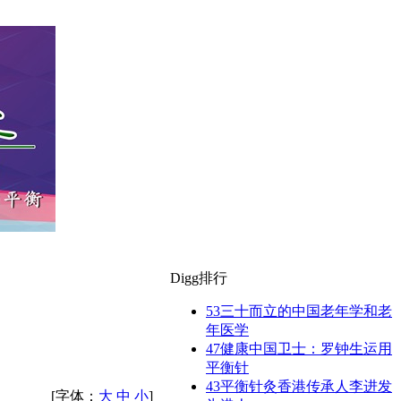
Digg排行
53
三十而立的中国老年学和老
年医学
47
健康中国卫士：罗钟生运用
平衡针
43
平衡针灸香港传承人李进发
[字体：
大
中
小
]