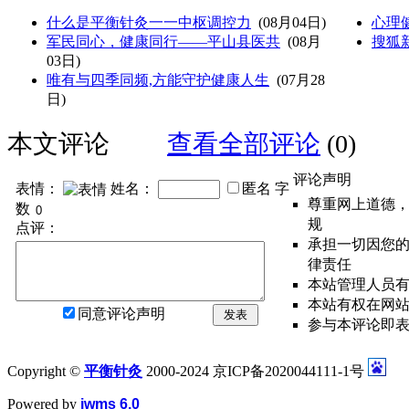
什么是平衡针灸一一中枢调控力
(08月04日)
心理
军民同心，健康同行——平山县医共
(08月
搜狐
03日)
唯有与四季同频,方能守护健康人生
(07月28
日)
本文评论
查看全部评论
(0)
评论声明
表情：
姓名：
匿名
字
尊重网上道德
数
规
点评：
承担一切因您
律责任
本站管理人员
本站有权在网
同意评论声明
发表
参与本评论即
Copyright ©
平衡针灸
2000-2024 京ICP备2020044111-1号
Powered by
iwms 6.0