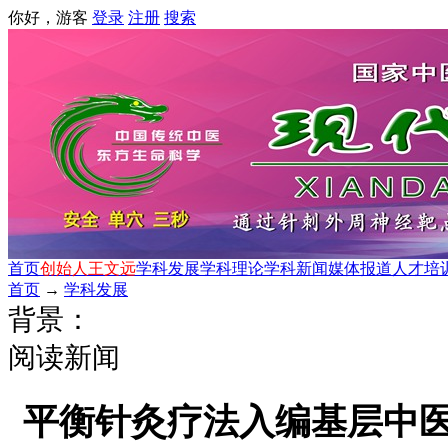
你好，游客
登录
注册
搜索
首页
创始人王文远
学科发展
学科理论
学科新闻
媒体报道
人才培
首页
→
学科发展
背景：
阅读新闻
平衡针灸疗法入编基层中