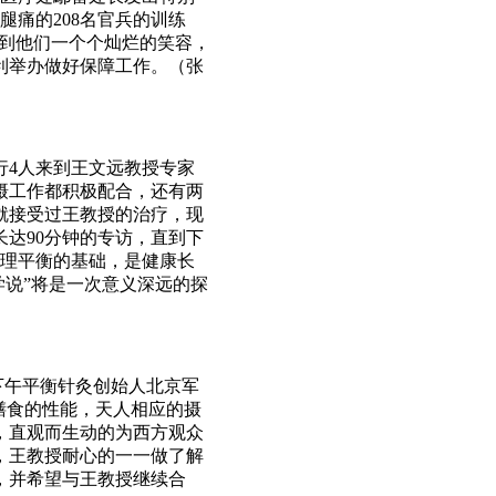
痛的208名官兵的训练
看到他们一个个灿烂的笑容，
利举办做好保障工作。（张
行4人来到王文远教授专家
摄工作都积极配合，还有两
就接受过王教授的治疗，现
达90分钟的专访，直到下
生理平衡的基础，是健康长
学说”将是一次意义深远的探
下午平衡针灸创始人北京军
膳食的性能，天人相应的摄
，直观而生动的为西方观众
，王教授耐心的一一做了解
，并希望与王教授继续合