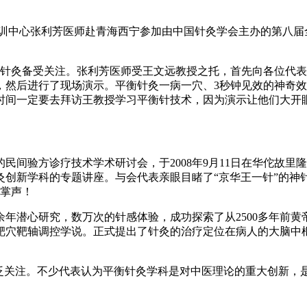
疗培训中心张利芳医师赴青海西宁参加由中国针灸学会主办的第八
针灸备受关注。张利芳医师受王文远教授之托，首先向各位代表
，然后进行了现场演示。平衡针灸一病一穴、3秒钟见效的神奇
时间一定要去拜访王教授学习平衡针技术，因为演示让他们大开
验方诊疗技术学术研讨会，于2008年9月11日在华佗故里隆
灸创新学科的专题讲座。与会代表亲眼目睹了“京华王一针”的神
的掌声！
年潜心研究，数万次的针感体验，成功探索了从2500多年前黄
靶穴靶轴调控学说。正式提出了针灸的治疗定位在病人的大脑中
关注。不少代表认为平衡针灸学科是对中医理论的重大创新，