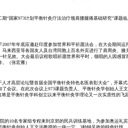
二期“国家973计划平衡针灸疗法治疗颈肩腰腿痛基础研究”课题
2007年年底应邀赴印度参加世界和平祈愿法会，在大会期间运
、马来西亚等各国友人及台湾同胞上百名外宾进行了肩周炎、膝
能一针见效。大会最后议程歌唱祈愿世界和平时，领唱的人因感冒
作。（张宏雁）
床骨干人才高层论坛暨首届全国平衡针灸特色名医表彰大会”，开幕
干参加了会议。在此次会议上973课题负责人、平衡针灸学创始人王
，这将是平衡针灸学科创立以来平衡针灸学理论又一次实质性的飞
医院的10名专家组专程来到京郊的民兵训练基地，为参加奥运礼
平衡针灸创始人王文远教授的一病一穴、3秒钟见效的特色针技