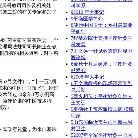
理局科教司司长及相关处
科学系
武警二院的有关专家参加了
9
2010 年大事记
9
平衡医学简介
8
健康中国卫士：乡村最需要
平衡针
7
程莘农院士支持平衡针灸学
中医药专家迎春茶话会”，全
科发展
管理局法规司司长陈士奎教
7
王文远一针见效震惊世界中
香桐教授的相关资料，对学科
医论坛
6
金秋十月迎硕果，平衡针灸
献爱心
6
2008 年大事记
3号文件），“十一五”期
6
王文远教授的现场演示受到
需求的中医适宜技术”。经过
总后勤
术经过20余年1万余例高
5
薪火相传：平衡针灸创始人
、简便价廉的中医技术特
王文远
利芳）
5
平衡针干预应激情志病 摆脱
宅家
5
山东省临沂市兰山区新古城
村卫生
人民政府礼堂，为来自基层
5
2007年全军平衡针灸中心大