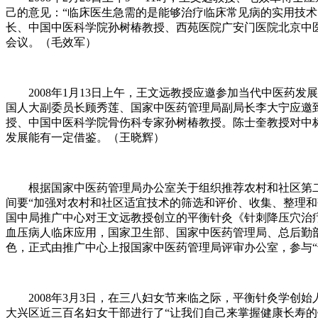
己的意见：“临床医生急需的是能够治疗临床常见病的实用技
长、中国中医科学院孙树椿教授、西苑医院广安门医院北京中
会议。（毛效军）
2008年1月13日上午，王文远教授应邀参加当代中医药发展
国人大副委员长顾秀莲、国家中医药管理局副局长李大宁应邀
授、中国中医科学院骨伤科专家孙树椿教授。陈士奎教授对中标
发展能有一定借鉴。（王晓辉）
根据国家中医药管理局办公室关于组织推荐农村和社区第二批中
间要“加强对农村和社区适宜技术的筛选和评价、收集、整理和
国中局推广中心对王文远教授创立的平衡针灸《针刺降压穴治疗
血压病人临床应用，国家卫生部、国家中医药管理局、总后勤
色，正式由推广中心上报国家中医药管理局评审办公室，参与“
2008年3月3日，在三八妇女节来临之际，平衡针灸学创
大兴区近三百名妇女干部进行了“让我们自己来掌握健康长寿的