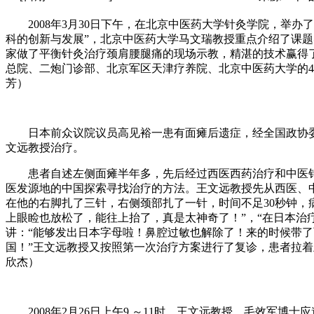
2008年3月30日下午，在北京中医药大学针灸学院，举办了国
科的创新与发展”，北京中医药大学马文瑞教授重点介绍了课
家做了平衡针灸治疗颈肩腰腿痛的现场示教，精湛的技术赢得
总院、二炮门诊部、北京军区天津疗养院、北京中医药大学的
芳）
日本前众议院议员高见裕一患有面瘫后遗症，经全国政协委员
文远教授治疗。
患者自述左侧面瘫半年多，先后经过西医西药治疗和中医针
医发源地的中国探索寻找治疗的方法。王文远教授先从西医、
在他的右脚扎了三针，右侧颈部扎了一针，时间不足30秒钟，
上眼睑也放松了，能往上抬了，真是太神奇了！”，“在日本治
讲：“能够发出日本字母啦！鼻腔过敏也解除了！来的时候带了
国！”王文远教授又按照第一次治疗方案进行了复诊，患者拉着
欣杰）
2008年2月26日上午9 ～11时，王文远教授、毛效军博