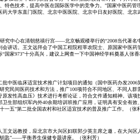
术、特色技术，提高中医在国际医学中的竞争力。”国家中医药管
医药大学东直门医院、北京中医医院、北京中日友好医院、北京
研究中心在清朝慈禧行宫——北京畅观楼举行的“2008当代著名
到会讲话。王文远拜会了中国工程院程莘农院士、原国家中医药
“国家973”十分高兴，建议上网查一下中国神经学科奠基人张
医临床适宜技术推广计划项目的通知（国中医药办发2006第5
研究民间医药技术和方法，推广100项符合不同地区、不同人群
原发性高血压》技术进行考察论证，符合文件通知精神。该项技
部卫生部组织军内外40余期培训班推广应用，证明具有安全有效
十一五”第二批全国农村和社区适宜技术的普及推广工作。（张
始人王文远教授，应北京市大兴区妇联郭少英主席之邀，在大兴区
钥匙”——平衡养生保健专题讲座。（张利芳）