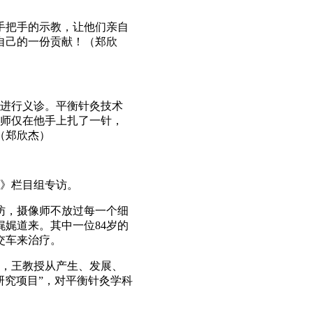
手把手的示教，让他们亲自
自己的一份贡献！（郑欣
兵进行义诊。平衡针灸技术
医师仅在他手上扎了一针，
（郑欣杰）
体》栏目组专访。
访，摄像师不放过每一个细
娓道来。其中一位84岁的
交车来治疗。
，王教授从产生、发展、
研究项目”，对平衡针灸学科