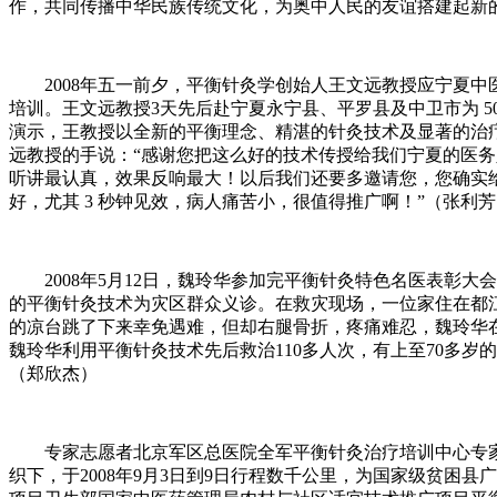
作，共同传播中华民族传统文化，为奥中人民的友谊搭建起新
2008年五一前夕，平衡针灸学创始人王文远教授应宁夏中
培训。王文远教授3天先后赴宁夏永宁县、平罗县及中卫市为 5
演示，王教授以全新的平衡理念、精湛的针灸技术及显著的治
远教授的手说：“感谢您把这么好的技术传授给我们宁夏的医
听讲最认真，效果反响最大！以后我们还要多邀请您，您确实
好，尤其 3 秒钟见效，病人痛苦小，很值得推广啊！”（张利
2008年5月12日，魏玲华参加完平衡针灸特色名医表彰大
的平衡针灸技术为灾区群众义诊。在救灾现场，一位家住在都
的凉台跳了下来幸免遇难，但却右腿骨折，疼痛难忍，魏玲华
魏玲华利用平衡针灸技术先后救治110多人次，有上至70多
（郑欣杰）
专家志愿者北京军区总医院全军平衡针灸治疗培训中心专家
织下，于2008年9月3日到9日行程数千公里，为国家级贫困县