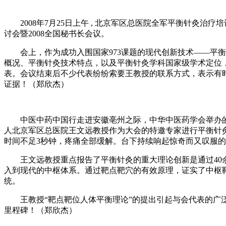
2008年7月25日上午 , 北京军区总医院全军平衡针灸治
讨会暨2008全国秘书长会议。
会上，作为成功入围国家973课题的现代创新技术——平衡
概况、平衡针灸技术特点，以及平衡针灸学科国家级学术定位
表。会议结束后不少代表纷纷索要王教授的联系方式，表示有
证据！（郑欣杰）
中医中药中国行走进安徽亳州之际，中华中医药学会举办的民间
人北京军区总医院王文远教授作为大会的特邀专家进行平衡针
时间不足3秒钟，疼痛全部缓解。台下持续响起惊奇而又叹服
王文远教授重点报告了平衡针灸的重大理论创新是通过40余
入到现代的中枢体系。通过靶点靶穴的有效原理，证实了中枢
统。
王教授“靶点靶位人体平衡理论”的提出引起与会代表的广泛
里程碑！（郑欣杰）