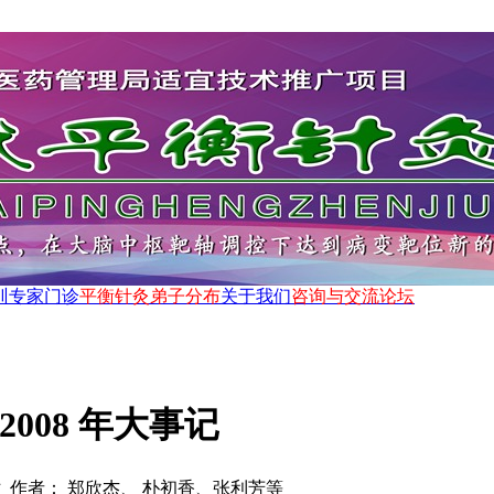
训
专家门诊
平衡针灸弟子分布
关于我们
咨询与交流论坛
2008 年大事记
 作者： 郑欣杰、 朴初香、张利芳等