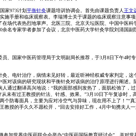
家973计划
平衡针灸
课题培训协调会。首先由课题负责人
王文
题实施手册和临床观察表。李瑞博士关于课题的临床观察注意事
了在场代表热烈地掌声。北医三院、北京天坛医院、中国中医科
40余名专家学者参加了会议，北京中医药大学针灸学院刘清国副
、国家中医药管理局于文明副局长推荐，于3月8日下午4时专
灸、电针治疗，病情未见好转，最近听神经权威专家判定，这
中医对该病的研究现状和平衡针灸对该病的治疗原理进行阐述。
病人通过翻译高兴地说：“我的面部感到发热了，面肌松弛了，
疗从未有过王教授的针法、针感、效果。”3月10日下午复诊时，
两个防毒面具，主要为应对冷空气与异味，现在用不上了！”“
王教授的手久久不愿松开，“回去安排好工作，4月中旬携夫人一
士应邀参加世界中医药联合会举办“中医药国际教育研讨会”，并对