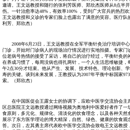
邀请。王文远教授和随行的张利芳医师、郑欣杰医师从8点半开
伤。一针治愈率达48%，有效率100% ，受到广大官兵的
王文远教授和义诊的专家们脸上也露出了满意的笑容。医疗队
利芳、郑欣杰）
2008年6月23日，王文远教授在全军平衡针灸治疗培训中
门诊，开始对门诊病人的现场治疗情况进行实地拍摄。专家门
位老病号热情的接受了采访，将自己的治疗经过，平衡针灸的神
在养成习惯了，每周没病也得扎两针，一个人生活思维敏捷，
午2点30分才结束。他从产生、发展、技术特色、理论创新、
寿的关键。谈到未来发展，王教授认为2007年平衡中标国家9
索。（郑欣杰）
在中国医促会王露女士的协调下，应欧中医学交流协会主席左其
区总医院王文远教授通过网络视频为奥地利中医爱好者作了一
食原则，多元化、规律化、清淡化的饮食理念，以及各种天然
展示了东方医学理论的博大精深，自然、绿色、健康的饮食观
答。次日，左其勇主席代表欧中医学交流协会致电王文远教授