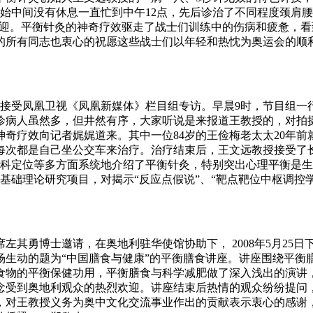
始中间没有休息一直忙到中午12点，先后诊治了不同程度颈肩腰腿
热烈欢迎。平衡针灸的神奇疗效驱走了战士们训练中的伤病和疲惫，
的所有同志也衷心的祝愿这些战士们以年轻和热忱为奥运会的顺
心接受凤凰卫视《凤凰新媒体》栏目组专访。早晨9时，节目组一
诊病人虽然多，但井然有序，大家听说是来报道王教授的，对拍
奇疗效向记者娓娓道来。其中一位84岁的王俭梅老太太20年前
每次都是自己坐公交车来治疗。治疗结束后，王文远教授接受了长
学科定位等多方面系统地介绍了平衡针灸，特别突出心理平衡是
73基础理论研究项目，对揭示“反应点假说”、“靶点靶位中枢调控
勇博士邀请，在奥地利驻华使馆协助下， 2008年5月25日
场生动的题为“中国膳食与健康”的平衡膳食讲座。讲座围绕平衡
食物的平衡保健功用，平衡膳食与科学减肥做了深入浅出的演讲
念受到奥地利观众的热烈欢迎。讲座结束后热情的观众纷纷提问
，对王教授义务为奥中文化交流事业作出的贡献表示衷心的感谢