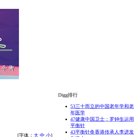
Digg排行
53
三十而立的中国老年学和老
年医学
47
健康中国卫士：罗钟生运用
平衡针
43
平衡针灸香港传承人李进发
[字体：
大
中
小
]