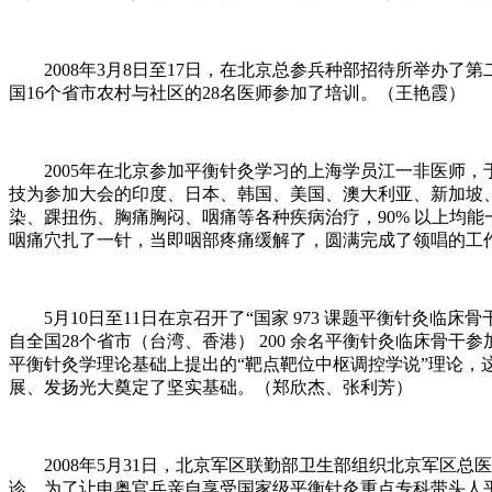
2008年3月8日至17日，在北京总参兵种部招待所举办了第
国16个省市农村与社区的28名医师参加了培训。（王艳霞）
2005年在北京参加平衡针灸学习的上海学员江一非医师，于
技为参加大会的印度、日本、韩国、美国、澳大利亚、新加坡
染、踝扭伤、胸痛胸闷、咽痛等各种疾病治疗，90% 以上均
咽痛穴扎了一针，当即咽部疼痛缓解了，圆满完成了领唱的工
5月10日至11日在京召开了“国家 973 课题平衡针灸临
自全国28个省市（台湾、香港） 200 余名平衡针灸临床骨
平衡针灸学理论基础上提出的“靶点靶位中枢调控学说”理论
展、发扬光大奠定了坚实基础。（郑欣杰、张利芳）
2008年5月31日，北京军区联勤部卫生部组织北京军区总
诊。为了让申奥官兵亲自享受国家级平衡针灸重点专科带头人