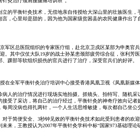
衡针灸治疗颈肩腰腿痛培训班”。
立的平衡针灸技术，无偿地亲自传授给大深山里的壮族医生，
怨言，心里却是甜的，因为他为国家级贫困县的农民健康作出了
北京军区总医院组织的专家医疗组，赴北京卫戍区某部为申奥官
迎。其中仪仗大队19岁的战士孙某患颈部疲劳综合征，张利芳
肘部、踝部等软组织损伤的官兵进行了治疗，深受官兵们的好评。
教授在全军平衡针灸治疗培训中心接受香港凤凰卫视《凤凰新媒
病人的治疗情况进行现场实地拍摄。抓镜头、拍特写、随机采
的接受了采访，将自己的治疗经过，平衡针灸的神奇疗效向记者娓
了，每周没病也得扎两针，一个人生活思维敏捷，每次都自己坐公
对于简便安全、3秒钟见效的平衡针灸技术如此受到患者的欢迎
来，王教授认为2007年平衡针灸学科中标“国家973基础理论