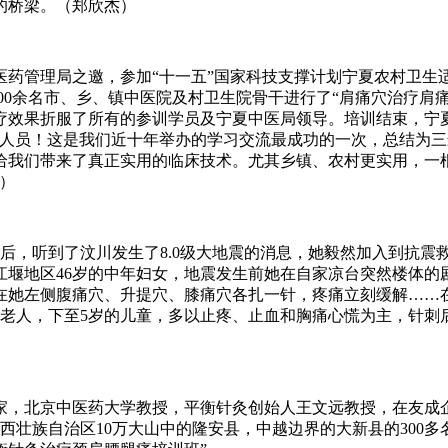
的桥梁。（郑欣杰）
医药管理局之邀，参加“十一五”国家科技支撑计划宁夏农村卫生
00余名市、乡、镇中医院及村卫生院骨干进行了“肩痛穴治疗肩
疗效果折服了所有的参训学员及宁夏中医局领导。培训结束，宁
务人员！这是我们近十年举办的学习交流最成功的一次，总结为
给我们带来了真正实用的临床技术。尤其乡镇、农村更实用，一
芳）
会后，听到了汶川发生了8.0级大地震的消息，她毅然加入到抗震
江堰地区46岁的中年妇女，地震发生前她在自家凉台突然楼体的
在她左侧腹痛穴、升提穴、膝痛穴各扎一针，疼痛立刻缓解……
岁的老人，下至5岁的儿童，多以止疼、止血和胸痛心慌为主，针刺
，北京中医药大学教授，平衡针灸创始人王文远教授，在友成
广西壮族自治区10万大山中的隆安县，中越边界的大新县的300多名