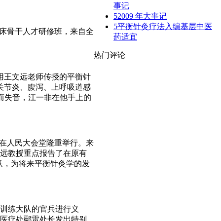
事记
5
2009 年大事记
5
平衡针灸疗法入编基层中医
临床骨干人才研修班，来自全
药适宜
热门评论
用王文远老师传授的平衡针
关节炎、腹泻、上呼吸道感
而失音，江一非在他手上的
式在人民大会堂隆重举行。来
文远教授重点报告了在原有
跃，为将来平衡针灸学的发
宾训练大队的官兵进行义
，医疗处鄢雷处长发出特别