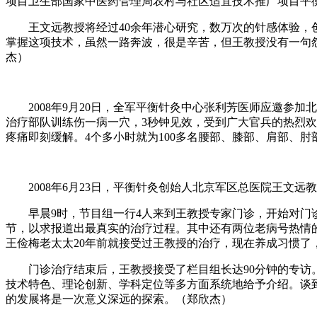
项目卫生部国家中医药管理局农村与社区适宜技术推广项目平
王文远教授将经过40余年潜心研究，数万次的针感体验，创
掌握这项技术，虽然一路奔波，很是辛苦，但王教授没有一句
杰）
2008年9月20日，全军平衡针灸中心张利芳医师应邀参加
治疗部队训练伤一病一穴，3秒钟见效，受到广大官兵的热烈欢
疼痛即刻缓解。4个多小时就为100多名腰部、膝部、肩部、
2008年6月23日，平衡针灸创始人北京军区总医院王文远
早晨9时，节目组一行4人来到王教授专家门诊，开始对门诊
节，以求报道出最真实的治疗过程。其中还有两位老病号热情
王俭梅老太太20年前就接受过王教授的治疗，现在养成习惯
门诊治疗结束后，王教授接受了栏目组长达90分钟的专访。
技术特色、理论创新、学科定位等多方面系统地给予介绍。谈到未
的发展将是一次意义深远的探索。（郑欣杰）