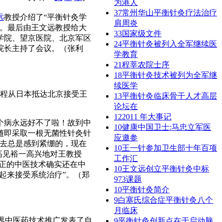
为港人
37
常州华山平衡针灸疗法治疗
远
教授介绍了“平衡针灸学
肩周炎
项。最后由王文远教授给大
33
国家级文件
学院、望京医院、北京军区
24
平衡针灸被列入全军继续医
院长主持了会议。（张利
学教育
21
程莘农院士序
18
平衡针灸技术被列为全军继
续医学
程从日本抵达北京接受王
13
平衡针灸临床骨干人才高层
论坛在
12
2011 年大事记
个病永远好不了啦！故到中
10
健康中国卫士:马忠立军医
随即采取一根无菌性针灸针
应邀参
过去总是感到紧绷的，现在
10
王一针参加卫生部十年百项
高见裕一高兴地对王教授
工作汇
真正的中医技术确实还在中
10
王文远创立平衡针灸中标
起来接受系统治疗”。（郑
973课题
10
平衡针灸简介
9
白塞氏综合症平衡针灸八个
月临床
世界中医药技术推广发表了自
9
平衡针灸创新点在于启动脑