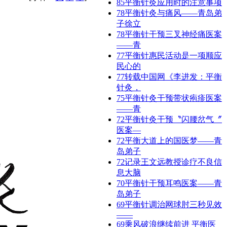
85
平衡针灸应用时的注意事项
78
平衡针灸与痛风——青岛弟
子徐立
78
平衡针干预三叉神经痛医案
——青
77
平衡针惠民活动是一项顺应
民心的
77
转载中国网《李进发：平衡
针灸，
75
平衡针灸干预带状疱疹医案
——青
72
平衡针灸干预〝闪腰岔气〞
医案—
72
平衡大道上的国医梦——青
岛弟子
72
记录王文远教授诊疗不良信
息大脑
70
平衡针干预耳鸣医案——青
岛弟子
69
平衡针调治网球肘三秒见效
——​
69
乘风破浪继续前进 平衡医