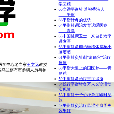
学回顾
66
文远平衡针 造福香港人
——平衡
66
平衡针灸的优势
64
平衡针调治发育迟缓医案
——青岛
63
中国健康卫士：来自香港李
进发医
63
平衡针灸调治橄榄体脑桥小
脑萎缩
61
平衡针灸针刺“肩痛穴”治疗
肩痛
医学中心老专家
王文远
教授
60
平衡大道上的国医梦——​青
区乌兰察布市参训人员与参
岛弟
59
平衡针灸治疗重症湿疹
54
践行平衡针灸万人义诊活动
实现健
53
平衡针干予心梗急症即时见
效
53
平衡针灸治疗风湿性肩周炎
效果好