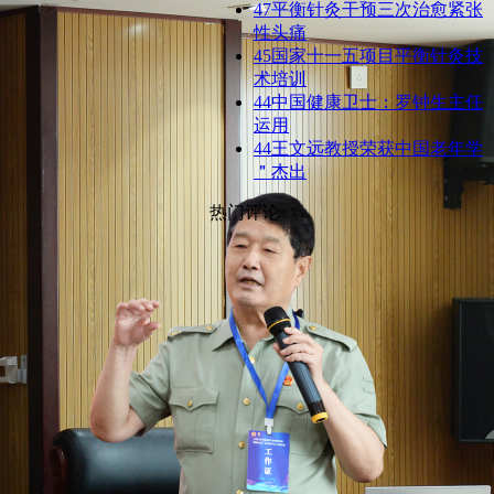
47
平衡针灸干预三次治愈紧张
性头痛
45
国家十一五项目平衡针灸技
术培训
44
​中国健康卫士：罗钟生主任
运用
44
王文远教授荣获中国老年学
＂杰出
热门评论