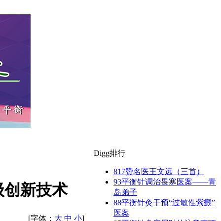
Digg排行
817
赞名医王文远（三首）
93
平衡针调治畏寒医案——青
级创新技术
岛弟子
88
平衡针灸干预“过敏性紫癜”
医案
[字体：
大
中
小
]